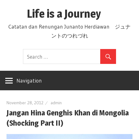
Skip
Life is a Journey
to
content
Catatan dan Renungan Junanto Herdiawan ジュナ
ントのつれづれ
Navigation
November 28, 2012
admin
Jangan Hina Genghis Khan di Mongolia
(Shocking Part II)