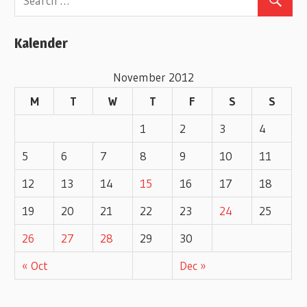
g
o
Kalender
r
i
November 2012
e
M
T
W
T
F
S
S
s
1
2
3
4
5
6
7
8
9
10
11
12
13
14
15
16
17
18
19
20
21
22
23
24
25
26
27
28
29
30
« Oct
Dec »