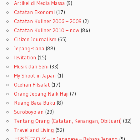
Artikel di Media Massa
(9)
Catatan Ekonomi
(17)
Catatan Kuliner 2006 – 2009
(2)
Catatan Kuliner 2010 – now
(84)
Citizen Journalism
(65)
Jepang-siana
(88)
levitation
(15)
Musik dan Seni
(33)
My Shoot in Japan
(1)
Ocehan Filsafat
(17)
Orang Jepang Naik Haji
(7)
Ruang Baca Buku
(8)
Suroboyo-an
(29)
Tentang Orang (Catatan, Kenangan, Obituari)
(32)
Travel and Living
(52)
日本語ブログ – in Japanese – Bahasa Jepang
(5)