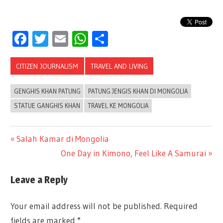
Facebook
Twitter
Email
WhatsApp
Share
CITIZEN JOURNALISM
TRAVEL AND LIVING
GENGHIS KHAN PATUNG
PATUNG JENGIS KHAN DI MONGOLIA
STATUE GANGHIS KHAN
TRAVEL KE MONGOLIA
Previous
Salah Kamar di Mongolia
Post
Post:
Next
One Day in Kimono, Feel Like A Samurai
Post:
navigation
Leave a Reply
Your email address will not be published.
Required
fields are marked
*