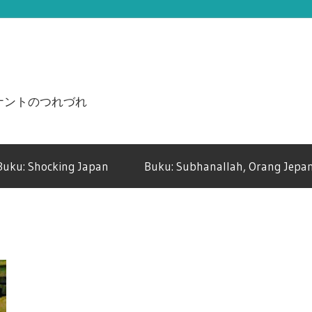
n ジュナントのつれづれ
Buku: Shocking Japan
Buku: Subhanallah, Orang Jepan