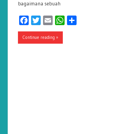
bagaimana sebuah
Facebook
Twitter
Email
WhatsApp
Share
Continue reading »