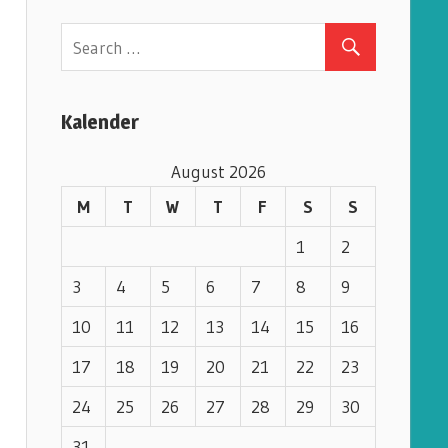
e
g
o
r
Kalender
i
e
August 2026
s
M
T
W
T
F
S
S
1
2
3
4
5
6
7
8
9
10
11
12
13
14
15
16
17
18
19
20
21
22
23
24
25
26
27
28
29
30
31