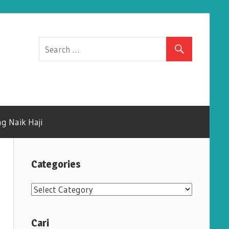
g Naik Haji
Categories
C
a
t
Cari