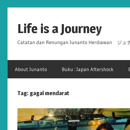
Skip
to
Life is a Journey
content
Catatan dan Renungan Junanto Herdiawa
About Junanto
Buku : Japan Aftershock
Tag: gagal mendarat