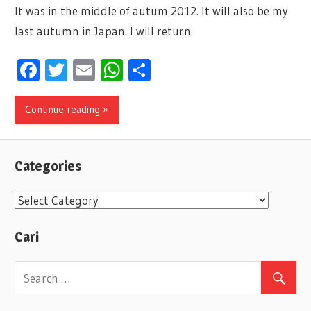
It was in the middle of autum 2012. It will also be my
last autumn in Japan. I will return
Facebook
Twitter
Email
WhatsApp
Share
Continue reading »
Categories
C
a
Cari
t
e
g
o