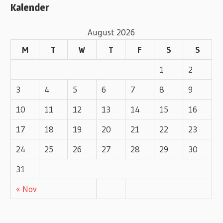
Kalender
r
i
August 2026
e
M
T
W
T
F
S
S
s
1
2
3
4
5
6
7
8
9
10
11
12
13
14
15
16
17
18
19
20
21
22
23
24
25
26
27
28
29
30
31
« Nov