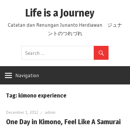
Skip
Life is a Journey
to
content
Catatan dan Renungan Junanto Herdiawan ジュナ
ントのつれづれ
Navigation
Tag: kimono experience
December 1, 2012
admin
One Day in Kimono, Feel Like A Samurai