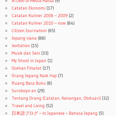
Artikel di Media Massa
(9)
Catatan Ekonomi
(17)
Catatan Kuliner 2006 – 2009
(2)
Catatan Kuliner 2010 – now
(84)
Citizen Journalism
(65)
Jepang-siana
(88)
levitation
(15)
Musik dan Seni
(33)
My Shoot in Japan
(1)
Ocehan Filsafat
(17)
Orang Jepang Naik Haji
(7)
Ruang Baca Buku
(8)
Suroboyo-an
(29)
Tentang Orang (Catatan, Kenangan, Obituari)
(32)
Travel and Living
(52)
日本語ブログ – in Japanese – Bahasa Jepang
(5)