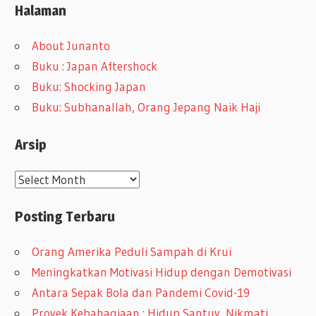
Halaman
About Junanto
Buku : Japan Aftershock
Buku: Shocking Japan
Buku: Subhanallah, Orang Jepang Naik Haji
Arsip
A
r
Posting Terbaru
s
i
Orang Amerika Peduli Sampah di Krui
p
Meningkatkan Motivasi Hidup dengan Demotivasi
Antara Sepak Bola dan Pandemi Covid-19
Proyek Kebahagiaan : Hidup Santuy, Nikmati