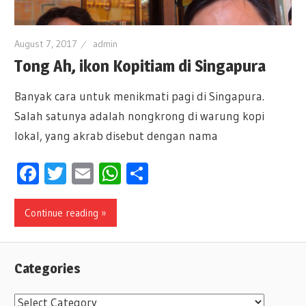
August 7, 2017
admin
Tong Ah, ikon Kopitiam di Singapura
Banyak cara untuk menikmati pagi di Singapura.
Salah satunya adalah nongkrong di warung kopi
lokal, yang akrab disebut dengan nama
Facebook
Twitter
Email
WhatsApp
Share
Continue reading »
Categories
C