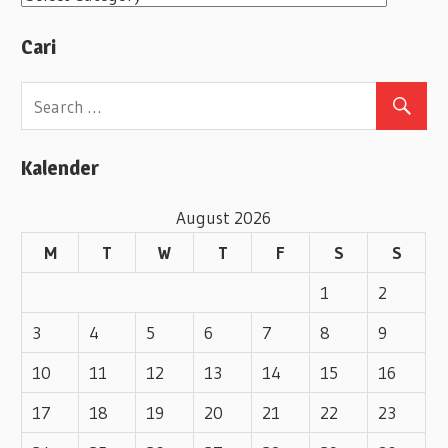
a
Cari
t
e
g
o
Kalender
r
i
August 2026
e
M
T
W
T
F
S
S
s
1
2
3
4
5
6
7
8
9
10
11
12
13
14
15
16
17
18
19
20
21
22
23