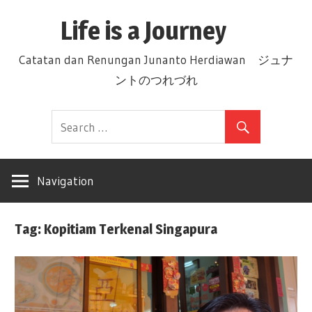
Skip
Life is a Journey
to
content
Catatan dan Renungan Junanto Herdiawan ジュナ
ントのつれづれ
Navigation
Tag: Kopitiam Terkenal Singapura