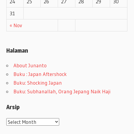
24
25
26
27
28
29
30
31
« Nov
Halaman
About Junanto
Buku : Japan Aftershock
Buku: Shocking Japan
Buku: Subhanallah, Orang Jepang Naik Haji
Arsip
A
r