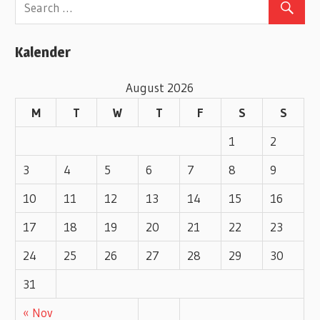
g
o
Kalender
r
i
August 2026
e
M
T
W
T
F
S
S
s
1
2
3
4
5
6
7
8
9
10
11
12
13
14
15
16
17
18
19
20
21
22
23
24
25
26
27
28
29
30
31
« Nov