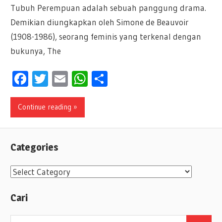
Tubuh Perempuan adalah sebuah panggung drama.
Demikian diungkapkan oleh Simone de Beauvoir
(1908-1986), seorang feminis yang terkenal dengan
bukunya, The
Facebook
Twitter
Email
WhatsApp
Share
Continue reading »
Categories
C
a
Cari
t
e