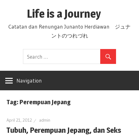
Skip
Life is a Journey
to
content
Catatan dan Renungan Junanto Herdiawan ジュナ
ントのつれづれ
Navigation
Tag: Perempuan Jepang
April 21, 2012
admin
Tubuh, Perempuan Jepang, dan Seks