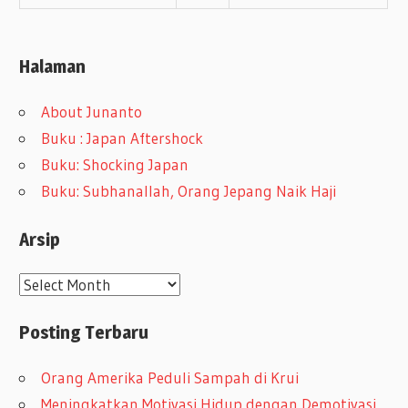
Halaman
About Junanto
Buku : Japan Aftershock
Buku: Shocking Japan
Buku: Subhanallah, Orang Jepang Naik Haji
Arsip
A
r
Posting Terbaru
s
i
Orang Amerika Peduli Sampah di Krui
p
Meningkatkan Motivasi Hidup dengan Demotivasi