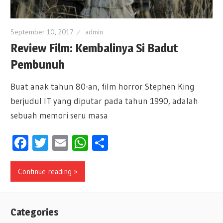
September 10, 2017
admin
Review Film: Kembalinya Si Badut
Pembunuh
Buat anak tahun 80-an, film horror Stephen King
berjudul IT yang diputar pada tahun 1990, adalah
sebuah memori seru masa
Facebook
Twitter
Email
WhatsApp
Share
Continue reading »
Categories