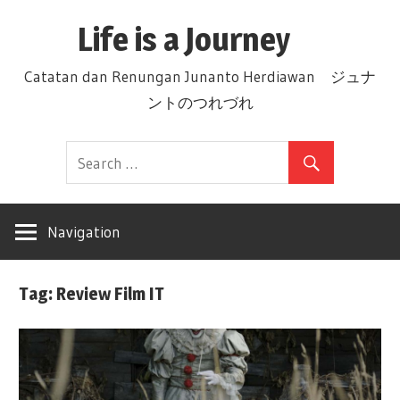
Skip
Life is a Journey
to
content
Catatan dan Renungan Junanto Herdiawan ジュナ
ントのつれづれ
Navigation
Tag: Review Film IT