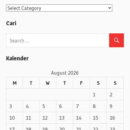
C
a
Cari
t
e
g
o
Kalender
r
i
August 2026
e
M
T
W
T
F
S
S
s
1
2
3
4
5
6
7
8
9
10
11
12
13
14
15
16
17
18
19
20
21
22
23