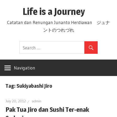
Skip
Life is a Journey
to
content
Catatan dan Renungan Junanto Herdiawan ジュナ
ントのつれづれ
Navigation
Tag: Sukiyabashi Jiro
July 20, 2012
admin
Pak Tua Jiro dan Sushi Ter-enak