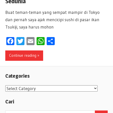
Sedunia
Buat teman-teman yang sempat mampir di Tokyo
dan pernah saya ajak mencicipi sushi di pasar ikan
Tsukiji, saya harus mohon
Facebook
Twitter
Email
WhatsApp
Share
Continue reading »
Categories
C
a
Cari
t
e