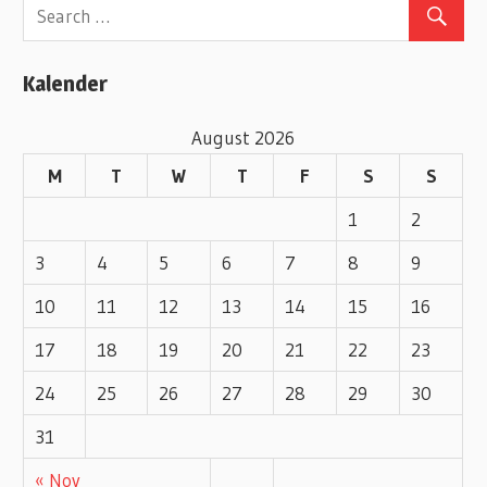
g
o
Kalender
r
i
August 2026
e
M
T
W
T
F
S
S
s
1
2
3
4
5
6
7
8
9
10
11
12
13
14
15
16
17
18
19
20
21
22
23
24
25
26
27
28
29
30
31
« Nov