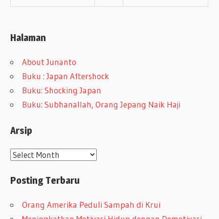
Halaman
About Junanto
Buku : Japan Aftershock
Buku: Shocking Japan
Buku: Subhanallah, Orang Jepang Naik Haji
Arsip
A
r
Posting Terbaru
s
i
Orang Amerika Peduli Sampah di Krui
p
Meningkatkan Motivasi Hidup dengan Demotivasi