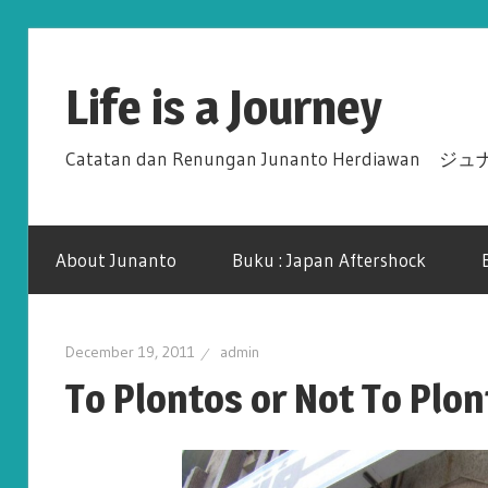
Skip
to
Life is a Journey
content
Catatan dan Renungan Junanto Herdiawa
About Junanto
Buku : Japan Aftershock
December 19, 2011
admin
To Plontos or Not To Plo