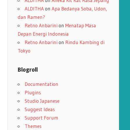
ALDITHA
on
Aneka Kit Kat Rasa Jepang
ALDITHA
on
Apa Bedanya Soba, Udon,
dan Ramen?
Retno Anbarini
on
Menatap Masa
Depan Energi Indonesia
Retno Anbarini
on
Rindu Kambing di
Tokyo
Blogroll
Documentation
Plugins
Studio Japanese
Suggest Ideas
Support Forum
Themes