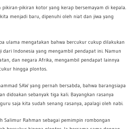
ikiran-pikiran kotor yang kerap bersemayam di kepala.
kita menjadi baru, dipenuhi oleh niat dan jiwa yang
rapa ulama mengatakan bahwa bercukur cukup dilakukan
ji dari Indonesia yang mengambil pendapat ini. Namun
elatan, dan negara Afrika, mengambil pendapat lainnya
ukur hingga plontos.
Muhammad SAW yang pernah bersabda, bahwa barangsiapa
an didoakan sebanyak tiga kali. Bayangkan rasanya
uru saja kita sudah senang rasanya, apalagi oleh nabi.
ikh Salimur Rahman sebagai pemimpin rombongan
lah bercukur hingga plontos. Ia bersama-sama dengan