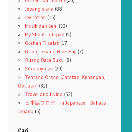
Citizen Journalism
(65)
Jepang-siana
(88)
levitation
(15)
Musik dan Seni
(33)
My Shoot in Japan
(1)
Ocehan Filsafat
(17)
Orang Jepang Naik Haji
(7)
Ruang Baca Buku
(8)
Suroboyo-an
(29)
Tentang Orang (Catatan, Kenangan,
Obituari)
(32)
Travel and Living
(52)
日本語ブログ – in Japanese – Bahasa
Jepang
(5)
Cari