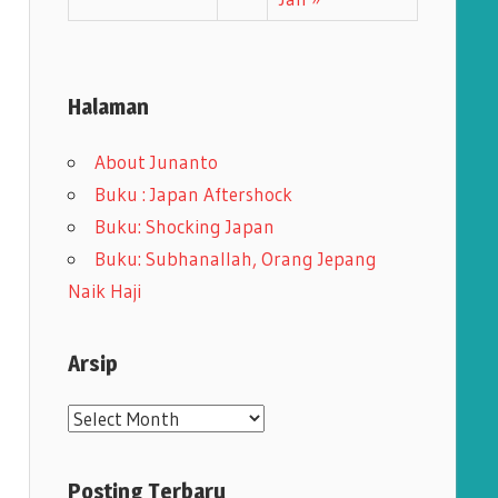
Halaman
About Junanto
Buku : Japan Aftershock
Buku: Shocking Japan
Buku: Subhanallah, Orang Jepang
Naik Haji
Arsip
A
r
s
Posting Terbaru