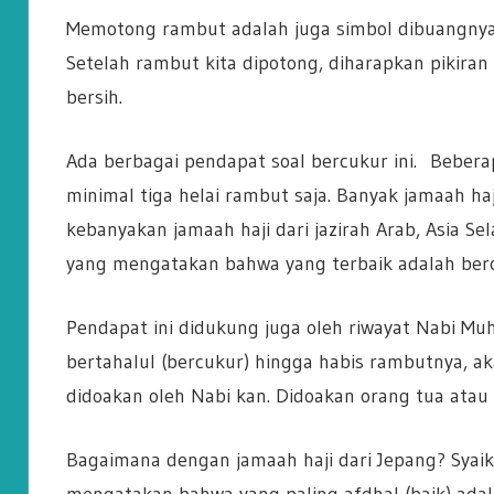
Memotong rambut adalah juga simbol dibuangnya p
Setelah rambut kita dipotong, diharapkan pikiran 
bersih.
Ada berbagai pendapat soal bercukur ini. Bebe
minimal tiga helai rambut saja. Banyak jamaah ha
kebanyakan jamaah haji dari jazirah Arab, Asia S
yang mengatakan bahwa yang terbaik adalah berc
Pendapat ini didukung juga oleh riwayat Nabi 
bertahalul (bercukur) hingga habis rambutnya, ak
didoakan oleh Nabi kan. Didoakan orang tua atau g
Bagaimana dengan jamaah haji dari Jepang? Sya
mengatakan bahwa yang paling afdhal (baik) ada