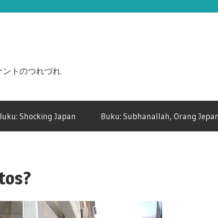
n ジュナントのつれづれ
Buku: Shocking Japan
Buku: Subhanallah, Orang Jepan
ntos?