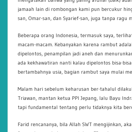
jamaah lain di rombongan kami pun bercukur hingg
san, Omar-san, dan Syarief-san, juga tanpa rag
Beberapa orang Indonesia, termasuk saya, terli
macam-macam. Kebanyakan karena rambut adalah 
dipelontos, penampilan jadi aneh dan menurunkan k
ada kekhawatiran nanti kalau dipelontos bisa-bis
bertambahnya usia, bagian rambut saya mulai men
Malam hari sebelum keharusan ber-tahalul dilaku
Triawan, mantan ketua PPI Jepang, lalu Bayu Ind
tapi fundamental tentang perlu tidaknya kita ber
Farid rencananya, bila Allah SWT mengijinkan, ak