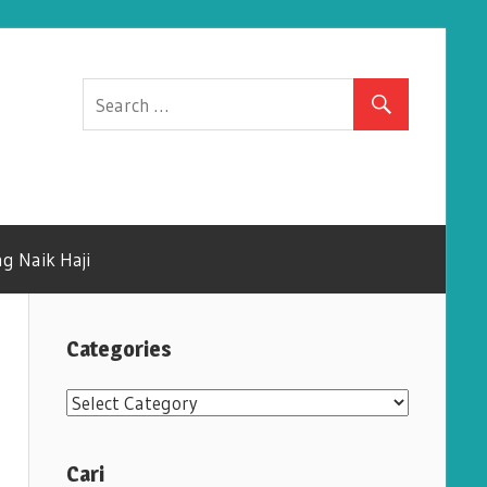
g Naik Haji
Categories
C
a
t
Cari