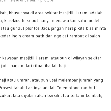
bar instead of Barber) / photo JH
kah, khususnya di area sekitar Masjidil Haram, adalah
a, kios-kios tersebut hanya menawarkan satu model
tau gundul plontos. Jadi, jangan harap kita bisa minta
edar ingin cream bath dan nge-cat rambut di salon-
 kawasan masjidil Haram, ataupun di wilayah sekitar
i bagian dari ritual ibadah haji.
h haji atau umrah, ataupun usai melempar jumrah yang
Prosesi tahalul artinya adalah “memotong rambut”.
r, kita diyakini akan bersih atau terlahir kembali,