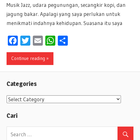
Musik Jazz, udara pegunungan, secangkir kopi, dan
jagung bakar. Apalagi yang saya perlukan untuk
menikmati indahnya kehidupan. Suasana itu saya
Facebook
Twitter
Email
WhatsApp
Share
Continue reading »
Categories
C
a
Cari
t
e
g