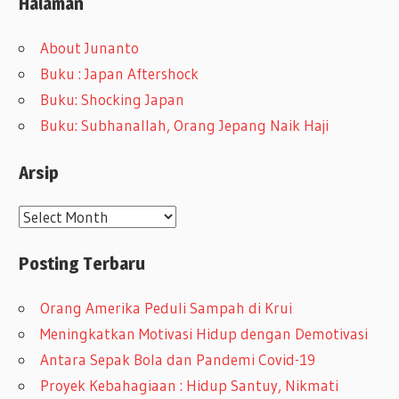
Halaman
About Junanto
Buku : Japan Aftershock
Buku: Shocking Japan
Buku: Subhanallah, Orang Jepang Naik Haji
Arsip
A
r
Posting Terbaru
s
i
Orang Amerika Peduli Sampah di Krui
p
Meningkatkan Motivasi Hidup dengan Demotivasi
Antara Sepak Bola dan Pandemi Covid-19
Proyek Kebahagiaan : Hidup Santuy, Nikmati