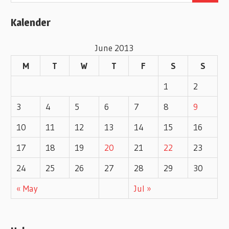
o
Kalender
r
i
June 2013
e
M
T
W
T
F
S
S
s
1
2
3
4
5
6
7
8
9
10
11
12
13
14
15
16
17
18
19
20
21
22
23
24
25
26
27
28
29
30
« May
Jul »