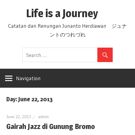
Skip
Life is a Journey
to
content
Catatan dan Renungan Junanto Herdiawan ジュナ
ントのつれづれ
Navigation
Day: June 22, 2013
June 22, 2013
admin
Gairah Jazz di Gunung Bromo