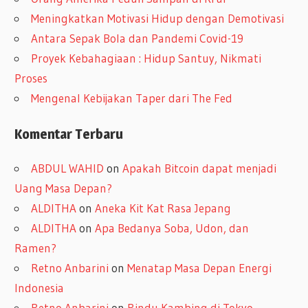
p
Meningkatkan Motivasi Hidup dengan Demotivasi
Antara Sepak Bola dan Pandemi Covid-19
Proyek Kebahagiaan : Hidup Santuy, Nikmati
Proses
Mengenal Kebijakan Taper dari The Fed
Komentar Terbaru
ABDUL WAHID
on
Apakah Bitcoin dapat menjadi
Uang Masa Depan?
ALDITHA
on
Aneka Kit Kat Rasa Jepang
ALDITHA
on
Apa Bedanya Soba, Udon, dan
Ramen?
Retno Anbarini
on
Menatap Masa Depan Energi
Indonesia
Retno Anbarini
on
Rindu Kambing di Tokyo