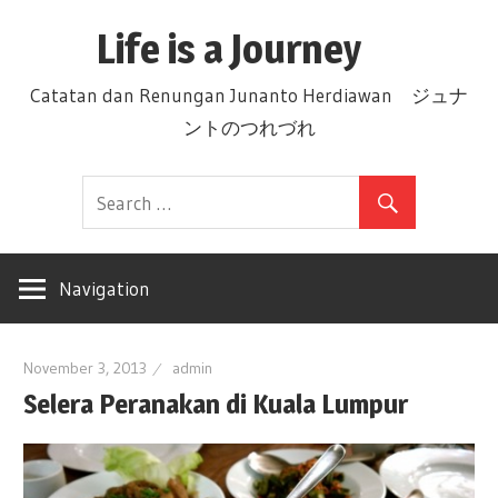
Skip
Life is a Journey
to
content
Catatan dan Renungan Junanto Herdiawan ジュナ
ントのつれづれ
Navigation
November 3, 2013
admin
Selera Peranakan di Kuala Lumpur