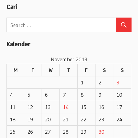
Cari
t
e
g
o
Kalender
r
i
November 2013
e
M
T
W
T
F
S
S
s
1
2
3
4
5
6
7
8
9
10
11
12
13
14
15
16
17
18
19
20
21
22
23
24
25
26
27
28
29
30