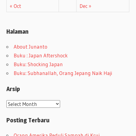
« Oct
Dec »
Halaman
About Junanto
Buku : Japan Aftershock
Buku: Shocking Japan
Buku: Subhanallah, Orang Jepang Naik Haji
Arsip
A
r
Posting Terbaru
s
i
Orang Amerika Peduli Sampah di Krui