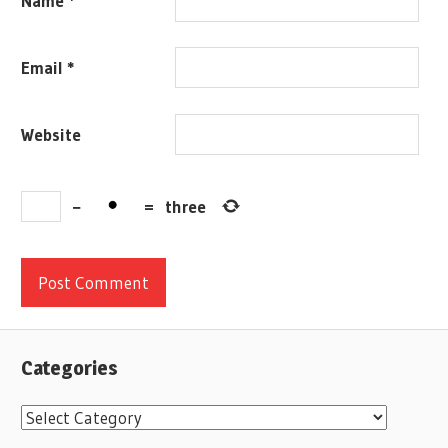
Name
*
Email
*
Website
−
=
three
Categories
C
a