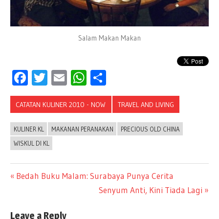
Salam Makan Makan
Facebook
Twitter
Email
WhatsApp
Share
CATATAN KULINER 2010 - NOW
TRAVEL AND LIVING
KULINER KL
MAKANAN PERANAKAN
PRECIOUS OLD CHINA
WISKUL DI KL
Previous
Bedah Buku Malam: Surabaya Punya Cerita
Post
Post:
Next
Senyum Anti, Kini Tiada Lagi
Post:
navigation
Leave a Reply