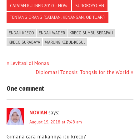
CATATAN KULINER 2010 - NOW
SUROBOYO-AN
TENTANG ORANG (CATATAN, KENANGAN, OBITUARI)
ENDAH KRECO
ENDAH WADER
KRECO BUMBU SERAPAH
KRECO SURABAYA
WARUNG KEBUL-KEBUL
Previous
Levitasi di Monas
Post
Post:
Next
Diplomasi Tongsis: Tongsis for the World
Post:
navigation
One comment
NOVIAN
says:
August 19, 2018 at 7:48 am
Gimana cara makannya itu kreco?