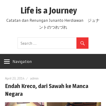
Skip
Life is a Journey
to
content
Catatan dan Renungan Junanto Herdiawan ジュナ
ントのつれづれ
Navigation
April 23, 2014
admin
Endah Kreco, dari Sawah ke Manca
Negara