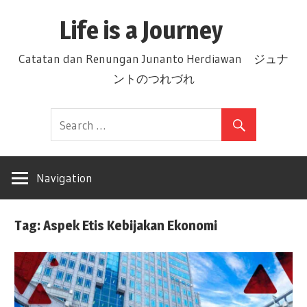
Skip
Life is a Journey
to
content
Catatan dan Renungan Junanto Herdiawan ジュナ
ントのつれづれ
Navigation
Tag: Aspek Etis Kebijakan Ekonomi