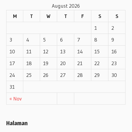
August 2026
e
M
T
W
T
F
S
S
s
1
2
3
4
5
6
7
8
9
10
11
12
13
14
15
16
17
18
19
20
21
22
23
24
25
26
27
28
29
30
31
« Nov
Halaman