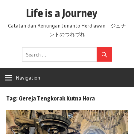
Skip
Life is a Journey
to
content
Catatan dan Renungan Junanto Herdiawan ジュナ
ントのつれづれ
Navigation
Tag: Gereja Tengkorak Kutna Hora