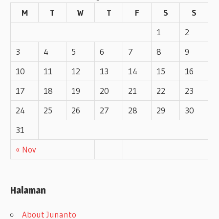
M
T
W
T
F
S
S
s
1
2
3
4
5
6
7
8
9
10
11
12
13
14
15
16
17
18
19
20
21
22
23
24
25
26
27
28
29
30
31
« Nov
Halaman
About Junanto