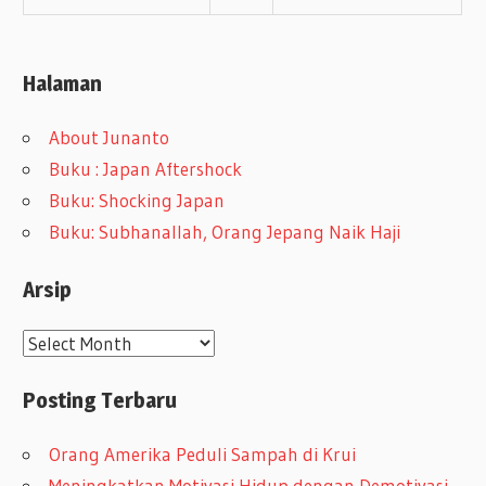
Halaman
About Junanto
Buku : Japan Aftershock
Buku: Shocking Japan
Buku: Subhanallah, Orang Jepang Naik Haji
Arsip
A
r
Posting Terbaru
s
i
Orang Amerika Peduli Sampah di Krui
p
Meningkatkan Motivasi Hidup dengan Demotivasi