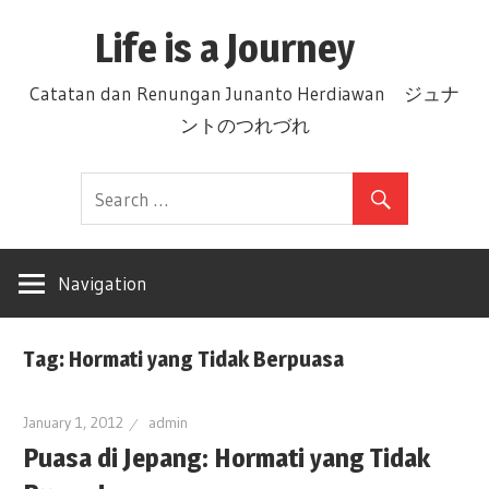
Skip
Life is a Journey
to
content
Catatan dan Renungan Junanto Herdiawan ジュナ
ントのつれづれ
Navigation
Tag: Hormati yang Tidak Berpuasa
January 1, 2012
admin
Puasa di Jepang: Hormati yang Tidak