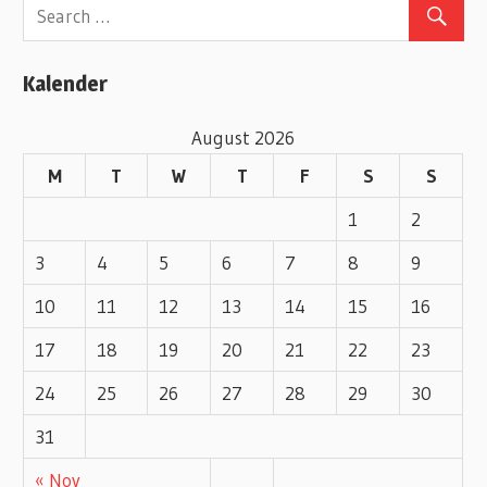
g
o
Kalender
r
i
August 2026
e
M
T
W
T
F
S
S
s
1
2
3
4
5
6
7
8
9
10
11
12
13
14
15
16
17
18
19
20
21
22
23
24
25
26
27
28
29
30
31
« Nov