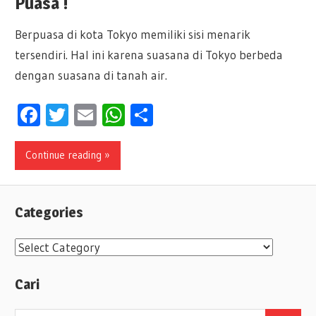
Puasa !
Berpuasa di kota Tokyo memiliki sisi menarik
tersendiri. Hal ini karena suasana di Tokyo berbeda
dengan suasana di tanah air.
Facebook
Twitter
Email
WhatsApp
Share
Continue reading »
Categories
C
a
Cari
t
e