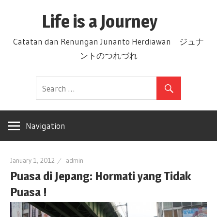
Skip
Life is a Journey
to
content
Catatan dan Renungan Junanto Herdiawan ジュナ
ントのつれづれ
Navigation
January 1, 2012
admin
Puasa di Jepang: Hormati yang Tidak
Puasa !