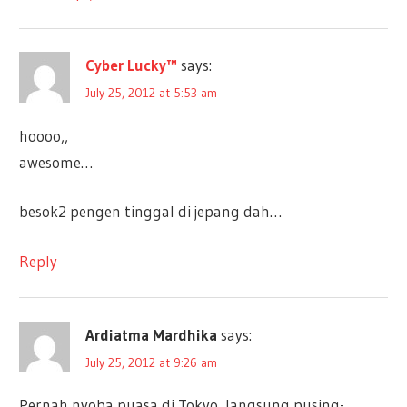
Cyber Lucky™
says:
July 25, 2012 at 5:53 am
hoooo,,
awesome…
besok2 pengen tinggal di jepang dah…
Reply
Ardiatma Mardhika
says:
July 25, 2012 at 9:26 am
Pernah nyoba puasa di Tokyo, langsung pusing-