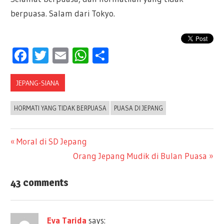
berpuasa. Salam dari Tokyo.
Facebook
Twitter
Email
WhatsApp
Share
JEPANG-SIANA
HORMATI YANG TIDAK BERPUASA
PUASA DI JEPANG
Previous
Moral di SD Jepang
Post
Post:
Next
Orang Jepang Mudik di Bulan Puasa
Post:
navigation
43 comments
Eva Tarida
says: