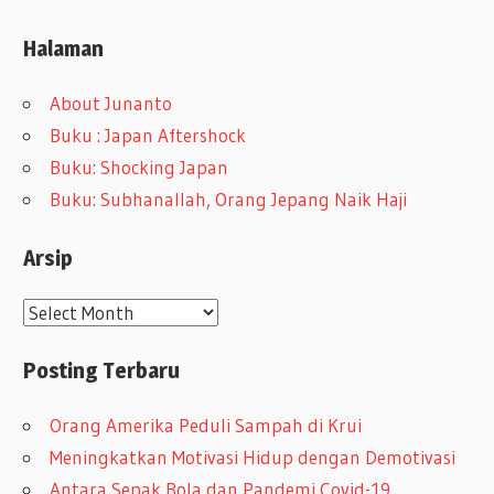
Halaman
About Junanto
Buku : Japan Aftershock
Buku: Shocking Japan
Buku: Subhanallah, Orang Jepang Naik Haji
Arsip
A
r
Posting Terbaru
s
i
Orang Amerika Peduli Sampah di Krui
p
Meningkatkan Motivasi Hidup dengan Demotivasi
Antara Sepak Bola dan Pandemi Covid-19