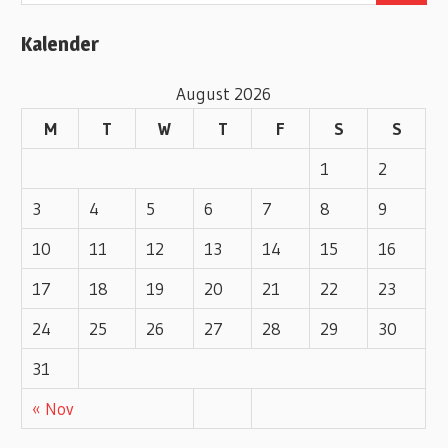
o
Kalender
r
i
August 2026
e
M
T
W
T
F
S
S
s
1
2
3
4
5
6
7
8
9
10
11
12
13
14
15
16
17
18
19
20
21
22
23
24
25
26
27
28
29
30
31
« Nov