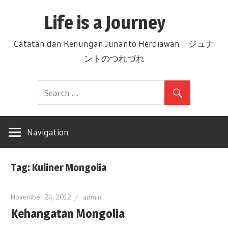
Skip
Life is a Journey
to
content
Catatan dan Renungan Junanto Herdiawan ジュナ
ントのつれづれ
Navigation
Tag: Kuliner Mongolia
November 24, 2012
admin
Kehangatan Mongolia