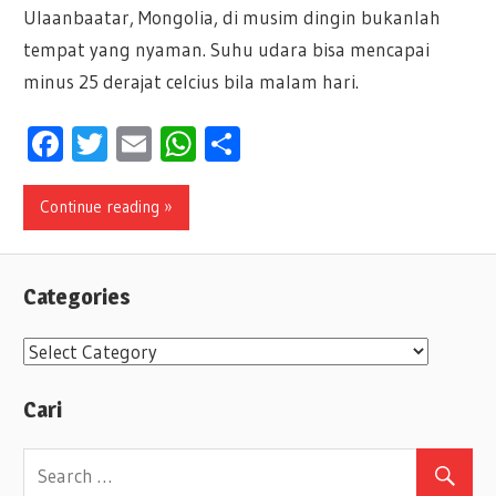
Ulaanbaatar, Mongolia, di musim dingin bukanlah
tempat yang nyaman. Suhu udara bisa mencapai
minus 25 derajat celcius bila malam hari.
Facebook
Twitter
Email
WhatsApp
Share
Continue reading »
Categories
C
a
Cari
t
e
g