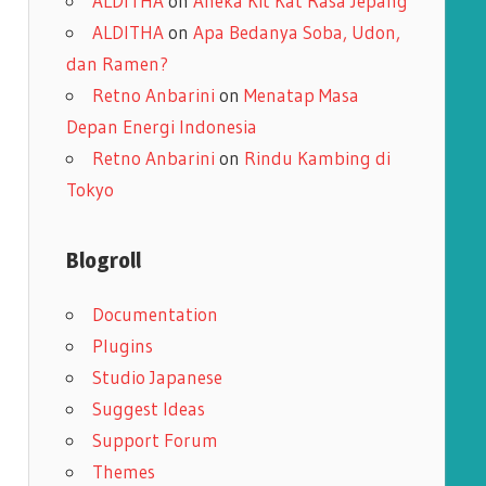
ALDITHA
on
Aneka Kit Kat Rasa Jepang
ALDITHA
on
Apa Bedanya Soba, Udon,
dan Ramen?
Retno Anbarini
on
Menatap Masa
Depan Energi Indonesia
Retno Anbarini
on
Rindu Kambing di
Tokyo
Blogroll
Documentation
Plugins
Studio Japanese
Suggest Ideas
Support Forum
Themes