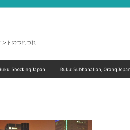
n ジュナントのつれづれ
Buku: Shocking Japan
Buku: Subhanallah, Orang Jepan