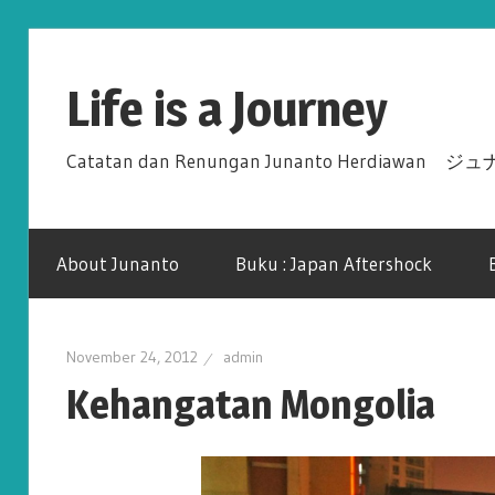
Skip
to
Life is a Journey
content
Catatan dan Renungan Junanto Herdiawa
About Junanto
Buku : Japan Aftershock
November 24, 2012
admin
Kehangatan Mongolia