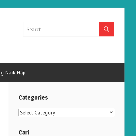
g Naik Haji
Categories
C
a
t
Cari