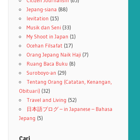
Citizen Journalism
(65)
Jepang-siana
(88)
levitation
(15)
Musik dan Seni
(33)
My Shoot in Japan
(1)
Ocehan Filsafat
(17)
Orang Jepang Naik Haji
(7)
Ruang Baca Buku
(8)
Suroboyo-an
(29)
Tentang Orang (Catatan, Kenangan,
Obituari)
(32)
Travel and Living
(52)
日本語ブログ – in Japanese – Bahasa
Jepang
(5)
Cari