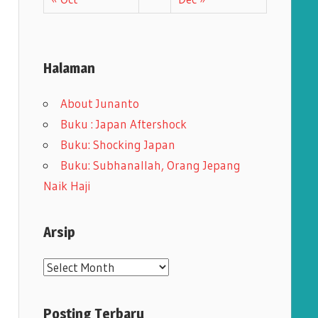
Halaman
About Junanto
Buku : Japan Aftershock
Buku: Shocking Japan
Buku: Subhanallah, Orang Jepang
Naik Haji
Arsip
A
r
s
Posting Terbaru