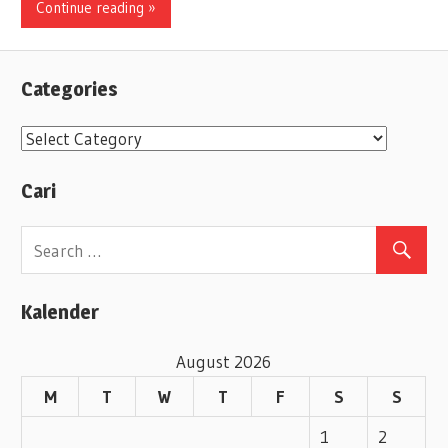
Continue reading »
Categories
C
a
Cari
t
e
g
o
Kalender
r
i
August 2026
e
M
T
W
T
F
S
S
s
1
2