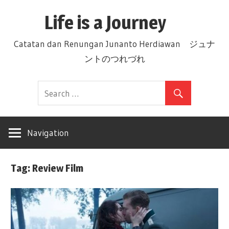
Skip
Life is a Journey
to
content
Catatan dan Renungan Junanto Herdiawan ジュナ
ントのつれづれ
Navigation
Tag: Review Film