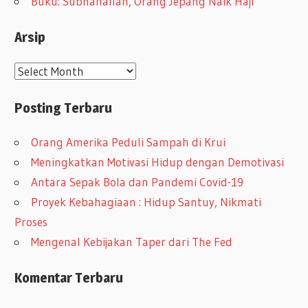
Buku: Subhanallah, Orang Jepang Naik Haji
Arsip
A
r
Posting Terbaru
s
i
Orang Amerika Peduli Sampah di Krui
p
Meningkatkan Motivasi Hidup dengan Demotivasi
Antara Sepak Bola dan Pandemi Covid-19
Proyek Kebahagiaan : Hidup Santuy, Nikmati
Proses
Mengenal Kebijakan Taper dari The Fed
Komentar Terbaru