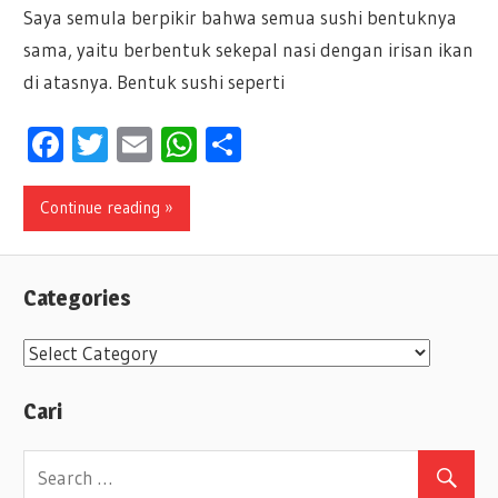
Saya semula berpikir bahwa semua sushi bentuknya
sama, yaitu berbentuk sekepal nasi dengan irisan ikan
di atasnya. Bentuk sushi seperti
Facebook
Twitter
Email
WhatsApp
Share
Continue reading »
Categories
C
a
Cari
t
e
g