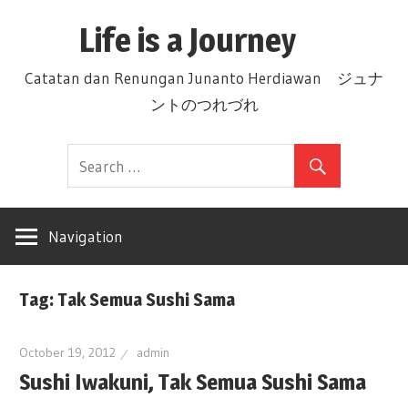
Skip
Life is a Journey
to
content
Catatan dan Renungan Junanto Herdiawan ジュナ
ントのつれづれ
Navigation
Tag: Tak Semua Sushi Sama
October 19, 2012
admin
Sushi Iwakuni, Tak Semua Sushi Sama