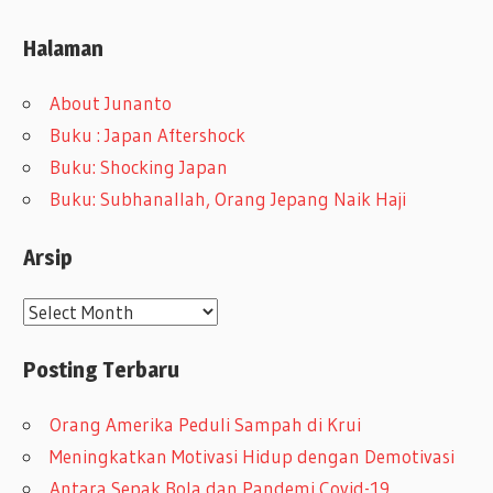
Halaman
About Junanto
Buku : Japan Aftershock
Buku: Shocking Japan
Buku: Subhanallah, Orang Jepang Naik Haji
Arsip
A
r
Posting Terbaru
s
i
Orang Amerika Peduli Sampah di Krui
p
Meningkatkan Motivasi Hidup dengan Demotivasi
Antara Sepak Bola dan Pandemi Covid-19