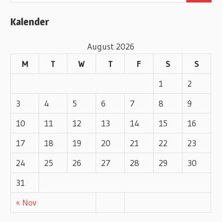
o
Kalender
r
i
August 2026
e
M
T
W
T
F
S
S
s
1
2
3
4
5
6
7
8
9
10
11
12
13
14
15
16
17
18
19
20
21
22
23
24
25
26
27
28
29
30
31
« Nov