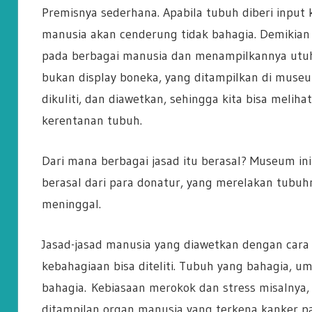
Premisnya sederhana. Apabila tubuh diberi input
manusia akan cenderung tidak bahagia. Demikian p
pada berbagai manusia dan menampilkannya utuh d
bukan display boneka, yang ditampilkan di museum
dikuliti, dan diawetkan, sehingga kita bisa meli
kerentanan tubuh.
Dari mana berbagai jasad itu berasal? Museum in
berasal dari para donatur, yang merelakan tubu
meninggal.
Jasad-jasad manusia yang diawetkan dengan cara
kebahagiaan bisa diteliti. Tubuh yang bahagia, u
bahagia.
Kebiasaan merokok dan stress misalnya,
ditampilan organ manusia yang terkena kanker pa