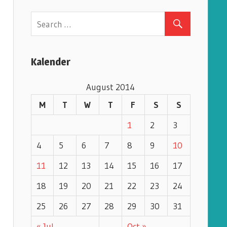
e
g
o
r
Kalender
i
e
August 2014
s
M
T
W
T
F
S
S
1
2
3
4
5
6
7
8
9
10
11
12
13
14
15
16
17
18
19
20
21
22
23
24
25
26
27
28
29
30
31
« Jul
Oct »