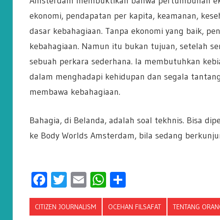
Amsterdam membuktikan bahwa pertumbuhan ekon
ekonomi, pendapatan per kapita, keamanan, keseha
dasar kebahagiaan. Tanpa ekonomi yang baik, pen
kebahagiaan. Namun itu bukan tujuan, setelah se
sebuah perkara sederhana. Ia membutuhkan kebias
dalam menghadapi kehidupan dan segala tantangan
membawa kebahagiaan.
Bahagia, di Belanda, adalah soal tekhnis. Bisa dip
ke Body Worlds Amsterdam, bila sedang berkunjun
Facebook
Twitter
Email
WhatsApp
Share
CITIZEN JOURNALISM
OCEHAN FILSAFAT
TENTANG ORANG