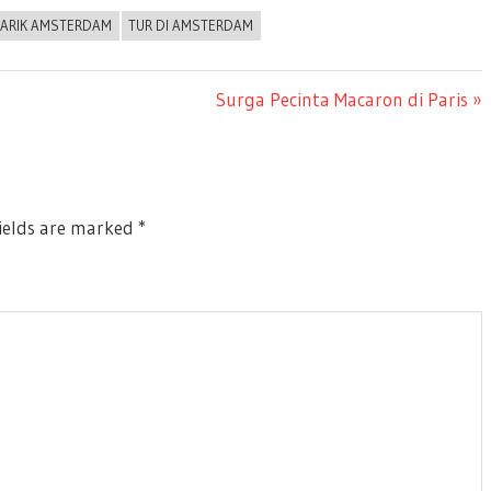
ARIK AMSTERDAM
TUR DI AMSTERDAM
Next
Surga Pecinta Macaron di Paris
Post:
ields are marked
*