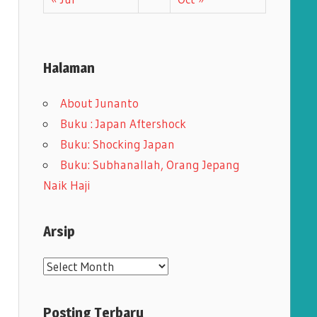
Halaman
About Junanto
Buku : Japan Aftershock
Buku: Shocking Japan
Buku: Subhanallah, Orang Jepang
Naik Haji
Arsip
A
r
s
Posting Terbaru