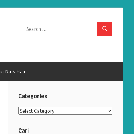
g Naik Haji
Categories
C
a
t
Cari