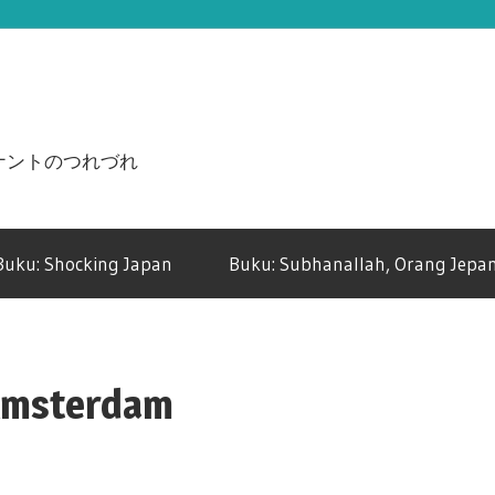
n ジュナントのつれづれ
Buku: Shocking Japan
Buku: Subhanallah, Orang Jepan
 Amsterdam