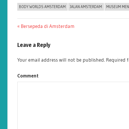
BODY WORLDS AMSTERDAM
JALAN AMSTERDAM
MUSEUM MEN
Previous
Bersepeda di Amsterdam
Post
Post:
Leave a Reply
navigation
Your email address will not be published.
Required f
Comment