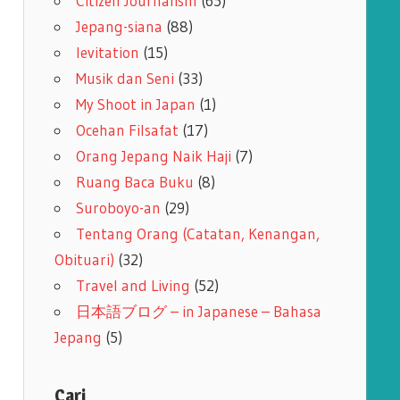
Citizen Journalism
(65)
Jepang-siana
(88)
levitation
(15)
Musik dan Seni
(33)
My Shoot in Japan
(1)
Ocehan Filsafat
(17)
Orang Jepang Naik Haji
(7)
Ruang Baca Buku
(8)
Suroboyo-an
(29)
Tentang Orang (Catatan, Kenangan,
Obituari)
(32)
Travel and Living
(52)
日本語ブログ – in Japanese – Bahasa
Jepang
(5)
Cari