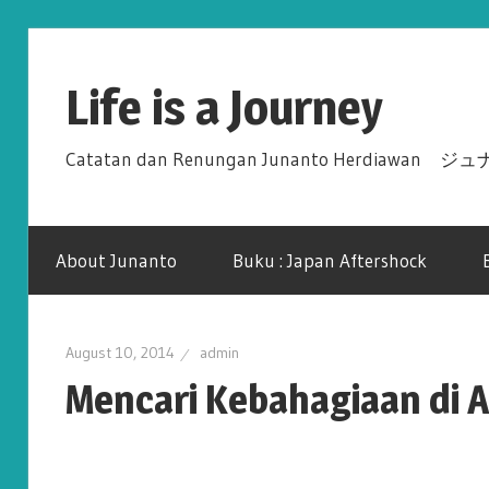
Skip
to
Life is a Journey
content
Catatan dan Renungan Junanto Herdiawa
About Junanto
Buku : Japan Aftershock
August 10, 2014
admin
Mencari Kebahagiaan di