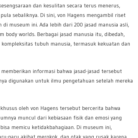
 kesengsaraan dan kesulitan secara terus menerus,
ula sebaliknya. Di sini, von Hagens mengambil riset
i museum ini. Ada lebih dari 200 jasad manusia asli,
 body worlds. Berbagai jasad manusia itu, dibedah,
hat kompleksitas tubuh manusia, termasuk kekuatan dan
i memberikan informasi bahwa jasad-jasad tersebut
hnya digunakan untuk ilmu pengetahuan setelah mereka
 khusus oleh von Hagens tersebut bercerita bahwa
mumnya muncul dari kebiasaan fisik dan emosi yang
 bisa memicu ketidakbahagiaan. Di museum ini,
ru-paru akibat merokok, dan otak yang rusak karena