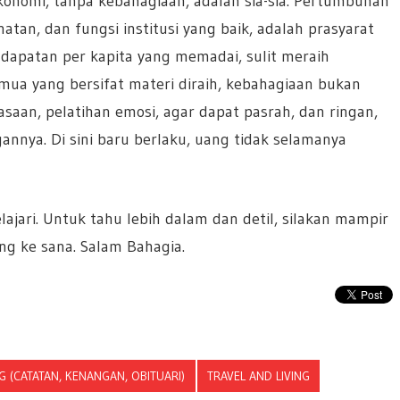
omi, tanpa kebahagiaan, adalah sia-sia. Pertumbuhan
tan, dan fungsi institusi yang baik, adalah prasyarat
dapatan per kapita yang memadai, sulit meraih
mua yang bersifat materi diraih, kebahagiaan bukan
aan, pelatihan emosi, agar dapat pasrah, dan ringan,
nya. Di sini baru berlaku, uang tidak selamanya
elajari. Untuk tahu lebih dalam dan detil, silakan mampir
g ke sana. Salam Bahagia.
 (CATATAN, KENANGAN, OBITUARI)
TRAVEL AND LIVING