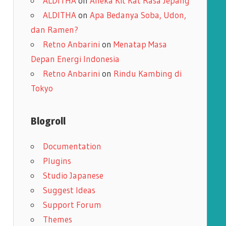
ALDITHA
on
Aneka Kit Kat Rasa Jepang
ALDITHA
on
Apa Bedanya Soba, Udon,
dan Ramen?
Retno Anbarini
on
Menatap Masa
Depan Energi Indonesia
Retno Anbarini
on
Rindu Kambing di
Tokyo
Blogroll
Documentation
Plugins
Studio Japanese
Suggest Ideas
Support Forum
Themes