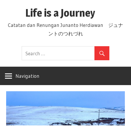
Skip
Life is a Journey
to
content
Catatan dan Renungan Junanto Herdiawan ジュナ
ントのつれづれ
Navigation