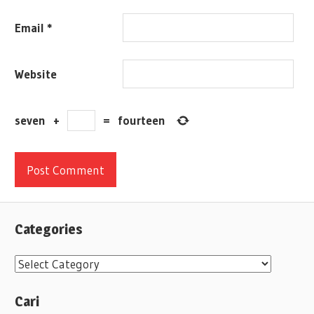
Email
*
Website
seven
+
=
fourteen
Categories
C
a
Cari
t