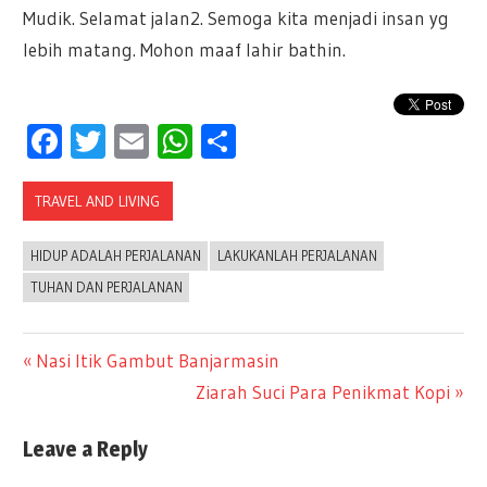
Mudik. Selamat jalan2. Semoga kita menjadi insan yg
lebih matang. Mohon maaf lahir bathin.
Facebook
Twitter
Email
WhatsApp
Share
TRAVEL AND LIVING
HIDUP ADALAH PERJALANAN
LAKUKANLAH PERJALANAN
TUHAN DAN PERJALANAN
Previous
Nasi Itik Gambut Banjarmasin
Post
Post:
Next
Ziarah Suci Para Penikmat Kopi
Post:
navigation
Leave a Reply