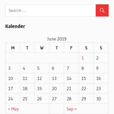
e
g
o
Kalender
r
i
June 2019
e
M
T
W
T
F
S
S
s
1
2
3
4
5
6
7
8
9
10
11
12
13
14
15
16
17
18
19
20
21
22
23
24
25
26
27
28
29
30
« May
Sep »