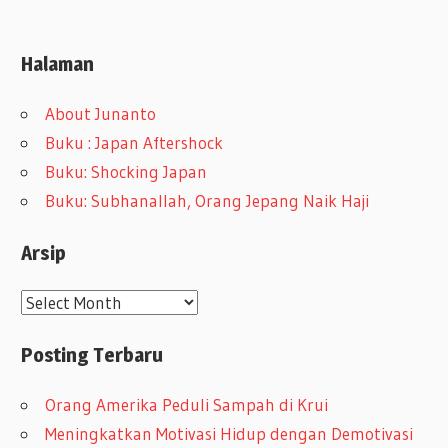
Halaman
About Junanto
Buku : Japan Aftershock
Buku: Shocking Japan
Buku: Subhanallah, Orang Jepang Naik Haji
Arsip
A
r
Posting Terbaru
s
i
Orang Amerika Peduli Sampah di Krui
p
Meningkatkan Motivasi Hidup dengan Demotivasi