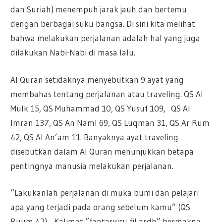
dan Suriah) menempuh jarak jauh dan bertemu
dengan berbagai suku bangsa. Di sini kita melihat
bahwa melakukan perjalanan adalah hal yang juga
dilakukan Nabi-Nabi di masa lalu.
Al Quran setidaknya menyebutkan 9 ayat yang
membahas tentang perjalanan atau traveling. QS Al
Mulk 15, QS Muhammad 10, QS Yusuf 109, QS Al
Imran 137, QS An Naml 69, QS Luqman 31, QS Ar Rum
42, QS Al An’am 11. Banyaknya ayat traveling
disebutkan dalam Al Quran menunjukkan betapa
pentingnya manusia melakukan perjalanan.
“Lakukanlah perjalanan di muka bumi dan pelajari
apa yang terjadi pada orang sebelum kamu” (QS
Ruum 42). Kalimat “fantasyiru fil ardh” bermakna