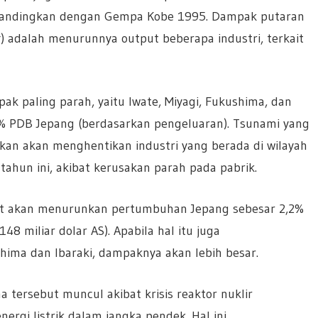
dibandingkan dengan Gempa Kobe 1995. Dampak putaran
t
) adalah menurunnya output beberapa industri, terkait
ak paling parah, yaitu Iwate, Miyagi, Fukushima, dan
% PDB Jepang (berdasarkan pengeluaran). Tsunami yang
kan akan menghentikan industri yang berada di wilayah
 tahun ini, akibat kerusakan parah pada pabrik.
but akan menurunkan pertumbuhan Jepang sebesar 2,2%
148 miliar dolar AS). Apabila hal itu juga
hima dan Ibaraki, dampaknya akan lebih besar.
na tersebut muncul akibat krisis reaktor nuklir
rgi listrik dalam jangka pendek. Hal ini