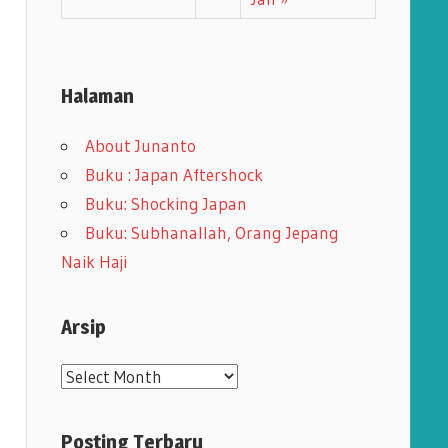
Halaman
About Junanto
Buku : Japan Aftershock
Buku: Shocking Japan
Buku: Subhanallah, Orang Jepang
Naik Haji
Arsip
A
r
s
Posting Terbaru