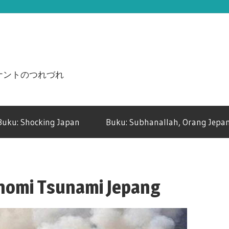
n ジュナントのつれづれ
Buku: Shocking Japan
Buku: Subhanallah, Orang Jepan
omi Tsunami Jepang