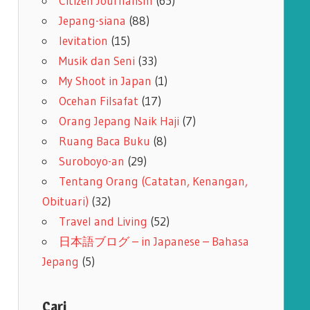
Citizen Journalism
(65)
Jepang-siana
(88)
levitation
(15)
Musik dan Seni
(33)
My Shoot in Japan
(1)
Ocehan Filsafat
(17)
Orang Jepang Naik Haji
(7)
Ruang Baca Buku
(8)
Suroboyo-an
(29)
Tentang Orang (Catatan, Kenangan,
Obituari)
(32)
Travel and Living
(52)
日本語ブログ – in Japanese – Bahasa
Jepang
(5)
Cari