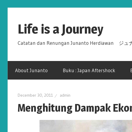
Skip
to
Life is a Journey
content
Catatan dan Renungan Junanto Herdiawa
About Junanto
Buku : Japan Aftershock
December 30, 2011
admin
Menghitung Dampak Ekon