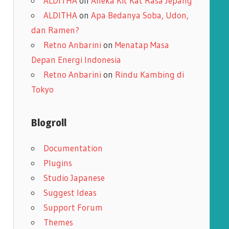
ALDITHA
on
Aneka Kit Kat Rasa Jepang
ALDITHA
on
Apa Bedanya Soba, Udon,
dan Ramen?
Retno Anbarini
on
Menatap Masa
Depan Energi Indonesia
Retno Anbarini
on
Rindu Kambing di
Tokyo
Blogroll
Documentation
Plugins
Studio Japanese
Suggest Ideas
Support Forum
Themes