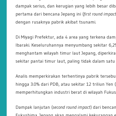
dampak serius, dan kerugian yang lebih besar 
pertama dari bencana Jepang ini (
first round impac
dengan rusaknya pabrik akibat tsunami.
Di Miyagi Prefektur, ada 4 area yang terkena damp
Ibaraki. Keseluruhannya menyumbang sekitar 6,2
menghantam wilayah timur laut Jepang, diperkira
sekitar pantai timur laut, paling tidak dalam satu
Analis memperkirakan terhentinya pabrik terse
hingga 3.0% dari PDB, atau sekitar 12 triliun Yen (
memperhitungkan industri berat di wilayah Fukus
Dampak lanjutan (
second round impact
) dari benca
Fukushima. Jepang akan mengalami kekurangan ene