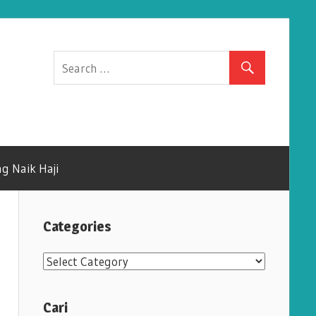
g Naik Haji
Categories
C
a
t
Cari