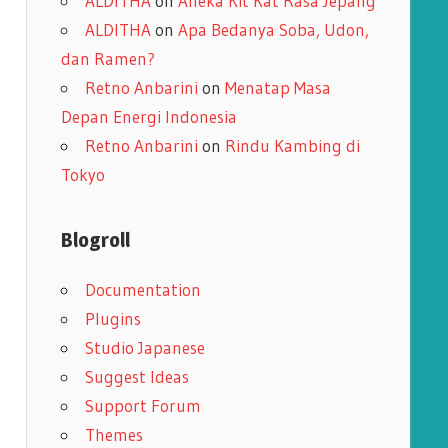
ALDITHA
on
Aneka Kit Kat Rasa Jepang
ALDITHA
on
Apa Bedanya Soba, Udon,
dan Ramen?
Retno Anbarini
on
Menatap Masa
Depan Energi Indonesia
Retno Anbarini
on
Rindu Kambing di
Tokyo
Blogroll
Documentation
Plugins
Studio Japanese
Suggest Ideas
Support Forum
Themes