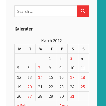
e
g
o
r
Kalender
i
e
March 2012
s
M
T
W
T
F
S
S
1
2
3
4
5
6
7
8
9
10
11
12
13
14
15
16
17
18
19
20
21
22
23
24
25
26
27
28
29
30
31
« Feb
Apr »