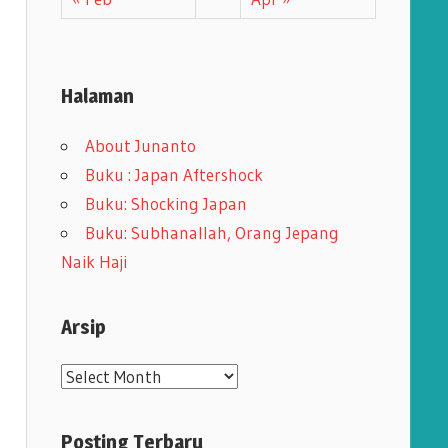
Halaman
About Junanto
Buku : Japan Aftershock
Buku: Shocking Japan
Buku: Subhanallah, Orang Jepang
Naik Haji
Arsip
A
r
s
Posting Terbaru