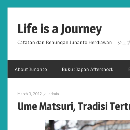
Skip
to
Life is a Journey
content
Catatan dan Renungan Junanto Herdiawa
About Junanto
Buku : Japan Aftershock
March 3, 2012
admin
Ume Matsuri, Tradisi Ter