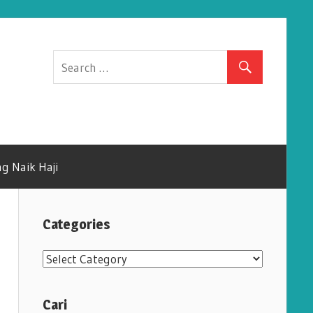
g Naik Haji
Categories
C
a
t
Cari