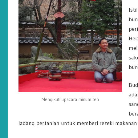
Ist
bun
per
Hei
mel
sak
bun
Bud
ada
Mengikuti upacara minum teh
san
ber
ladang pertanian untuk memberi rezeki makanan 