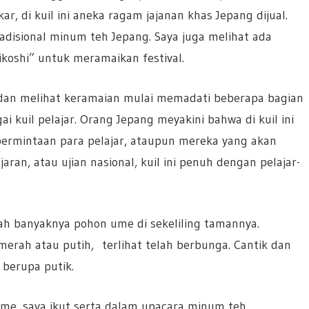
r, di kuil ini aneka ragam jajanan khas Jepang dijual.
disional minum teh Jepang. Saya juga melihat ada
koshi” untuk meramaikan festival.
i dan melihat keramaian mulai memadati beberapa bagian
ai kuil pelajar. Orang Jepang meyakini bahwa di kuil ini
permintaan para pelajar, ataupun mereka yang akan
ran, atau ujian nasional, kuil ini penuh dengan pelajar-
ah banyaknya pohon ume di sekeliling tamannya.
rah atau putih, terlihat telah berbunga. Cantik dan
 berupa putik.
me, saya ikut serta dalam upacara minum teh