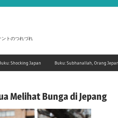
n ジュナントのつれづれ
Buku: Shocking Japan
Buku: Subhanallah, Orang Jepan
tua Melihat Bunga di Jepang