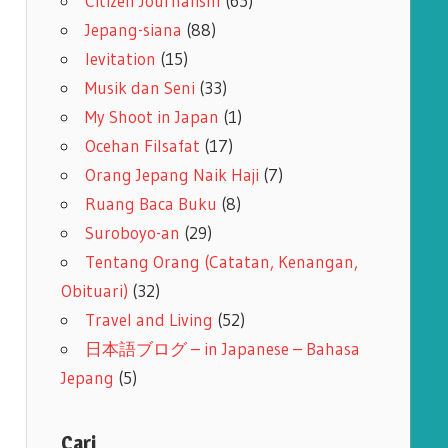
Citizen Journalism
(65)
Jepang-siana
(88)
levitation
(15)
Musik dan Seni
(33)
My Shoot in Japan
(1)
Ocehan Filsafat
(17)
Orang Jepang Naik Haji
(7)
Ruang Baca Buku
(8)
Suroboyo-an
(29)
Tentang Orang (Catatan, Kenangan,
Obituari)
(32)
Travel and Living
(52)
日本語ブログ – in Japanese – Bahasa
Jepang
(5)
Cari