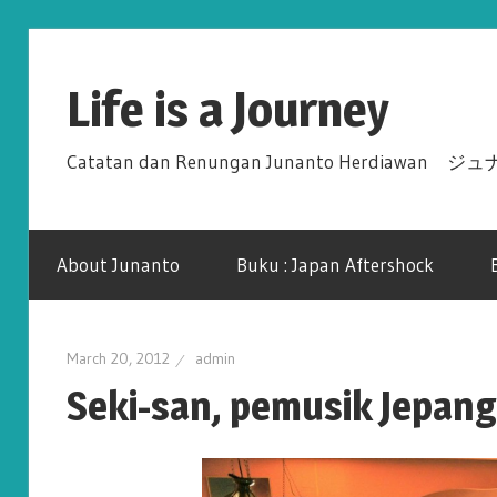
Skip
to
Life is a Journey
content
Catatan dan Renungan Junanto Herdiawa
About Junanto
Buku : Japan Aftershock
March 20, 2012
admin
Seki-san, pemusik Jepang