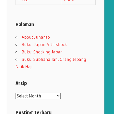
Halaman
About Junanto
Buku : Japan Aftershock
Buku: Shocking Japan
Buku: Subhanallah, Orang Jepang
Naik Haji
Arsip
A
r
s
Posting Terbaru