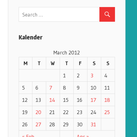
e
g
o
r
Kalender
i
e
March 2012
s
M
T
W
T
F
S
S
1
2
3
4
5
6
7
8
9
10
11
12
13
14
15
16
17
18
19
20
21
22
23
24
25
26
27
28
29
30
31
« Feb
Apr »