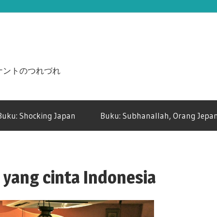
n ジュナントのつれづれ
Buku: Shocking Japan
Buku: Subhanallah, Orang Jepan
 yang cinta Indonesia