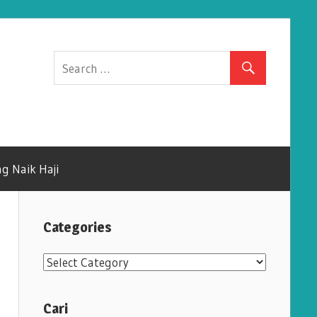
g Naik Haji
Categories
C
a
t
Cari