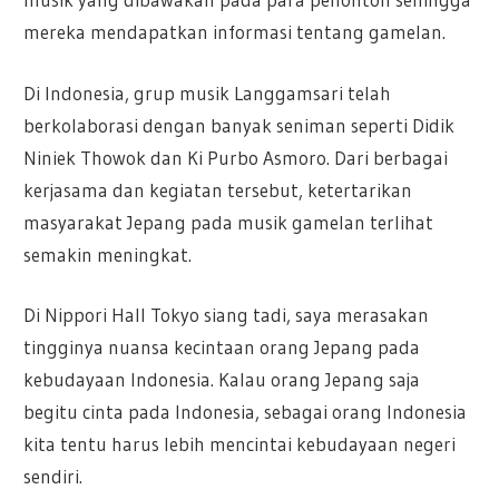
mereka mendapatkan informasi tentang gamelan.
Di Indonesia, grup musik Langgamsari telah
berkolaborasi dengan banyak seniman seperti Didik
Niniek Thowok dan Ki Purbo Asmoro. Dari berbagai
kerjasama dan kegiatan tersebut, ketertarikan
masyarakat Jepang pada musik gamelan terlihat
semakin meningkat.
Di Nippori Hall Tokyo siang tadi, saya merasakan
tingginya nuansa kecintaan orang Jepang pada
kebudayaan Indonesia. Kalau orang Jepang saja
begitu cinta pada Indonesia, sebagai orang Indonesia
kita tentu harus lebih mencintai kebudayaan negeri
sendiri.