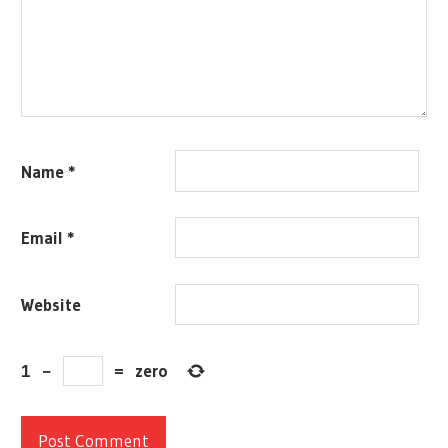
Name
*
Email
*
Website
1
−
=
zero