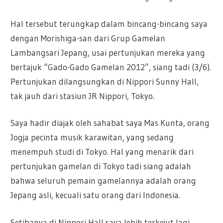
Hal tersebut terungkap dalam bincang-bincang saya
dengan Morishiga-san dari Grup Gamelan
Lambangsari Jepang, usai pertunjukan mereka yang
bertajuk “Gado-Gado Gamelan 2012”, siang tadi (3/6).
Pertunjukan dilangsungkan di Nippori Sunny Hall,
tak jauh dari stasiun JR Nippori, Tokyo.
Saya hadir diajak oleh sahabat saya Mas Kunta, orang
Jogja pecinta musik karawitan, yang sedang
menempuh studi di Tokyo. Hal yang menarik dari
pertunjukan gamelan di Tokyo tadi siang adalah
bahwa seluruh pemain gamelannya adalah orang
Jepang asli, kecuali satu orang dari Indonesia.
Setibanya di Nippori Hall saya lebih terkejut lagi,