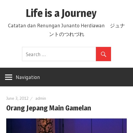
Skip
Life is a Journey
to
content
Catatan dan Renungan Junanto Herdiawan ジュナ
ントのつれづれ
Navigation
June 3, 2012
admin
Orang Jepang Main Gamelan