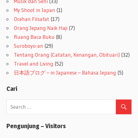
Musik dan Seni
(33)
My Shoot in Japan
(1)
Ocehan Filsafat
(17)
Orang Jepang Naik Haji
(7)
Ruang Baca Buku
(8)
Suroboyo-an
(29)
Tentang Orang (Catatan, Kenangan, Obituari)
(32)
Travel and Living
(52)
日本語ブログ – in Japanese – Bahasa Jepang
(5)
Cari
Pengunjung – Visitors