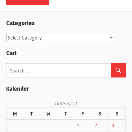
Categories
C
a
Cari
t
e
g
o
Kalender
r
i
June 2012
e
M
T
W
T
F
S
S
s
1
2
3