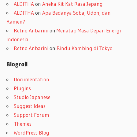
ALDITHA
on
Aneka Kit Kat Rasa Jepang
ALDITHA
on
Apa Bedanya Soba, Udon, dan
Ramen?
Retno Anbarini
on
Menatap Masa Depan Energi
Indonesia
Retno Anbarini
on
Rindu Kambing di Tokyo
Blogroll
Documentation
Plugins
Studio Japanese
Suggest Ideas
Support Forum
Themes
WordPress Blog