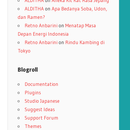
ALDITHA
on
Aneka Kit Kat Rasa Jepang
ALDITHA
on
Apa Bedanya Soba, Udon,
dan Ramen?
Retno Anbarini
on
Menatap Masa
Depan Energi Indonesia
Retno Anbarini
on
Rindu Kambing di
Tokyo
Blogroll
Documentation
Plugins
Studio Japanese
Suggest Ideas
Support Forum
Themes