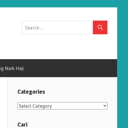
g Naik Haji
Categories
C
a
t
Cari