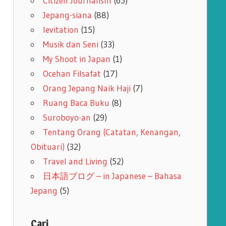
Citizen Journalism
(65)
Jepang-siana
(88)
levitation
(15)
Musik dan Seni
(33)
My Shoot in Japan
(1)
Ocehan Filsafat
(17)
Orang Jepang Naik Haji
(7)
Ruang Baca Buku
(8)
Suroboyo-an
(29)
Tentang Orang (Catatan, Kenangan,
Obituari)
(32)
Travel and Living
(52)
日本語ブログ – in Japanese – Bahasa
Jepang
(5)
Cari