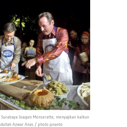
 Surabaya Joaquin Monseratte, menyajikan kalkun
dullah Azwar Anas / photo junanto