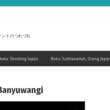
n ジュナントのつれづれ
Buku: Shocking Japan
Buku: Subhanallah, Orang Jepan
 Banyuwangi