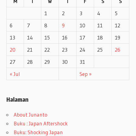
M
T
W
T
F
S
S
s
1
2
3
4
5
6
7
8
9
10
11
12
13
14
15
16
17
18
19
20
21
22
23
24
25
26
27
28
29
30
31
« Jul
Sep »
Halaman
About Junanto
Buku : Japan Aftershock
Buku: Shocking Japan