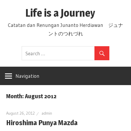
Skip
Life is a Journey
to
content
Catatan dan Renungan Junanto Herdiawan ジュナ
ントのつれづれ
Navigation
Month: August 2012
August 26, 2012
admin
Hiroshima Punya Mazda