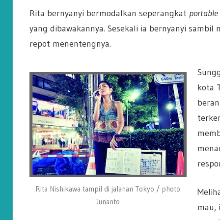
Rita bernyanyi bermodalkan seperangkat
portable
yang dibawakannya. Sesekali ia bernyanyi sambil
repot menentengnya.
Sungg
kota 
beran
terke
membu
menar
respo
Rita Nishikawa tampil di jalanan Tokyo / photo
Melih
Junanto
mau, 