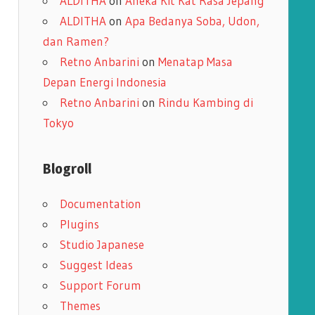
ALDITHA
on
Aneka Kit Kat Rasa Jepang
ALDITHA
on
Apa Bedanya Soba, Udon,
dan Ramen?
Retno Anbarini
on
Menatap Masa
Depan Energi Indonesia
Retno Anbarini
on
Rindu Kambing di
Tokyo
Blogroll
Documentation
Plugins
Studio Japanese
Suggest Ideas
Support Forum
Themes