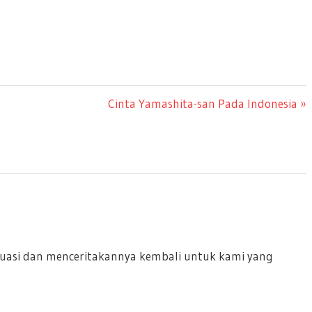
Next
Cinta Yamashita-san Pada Indonesia
Post:
 situasi dan menceritakannya kembali untuk kami yang