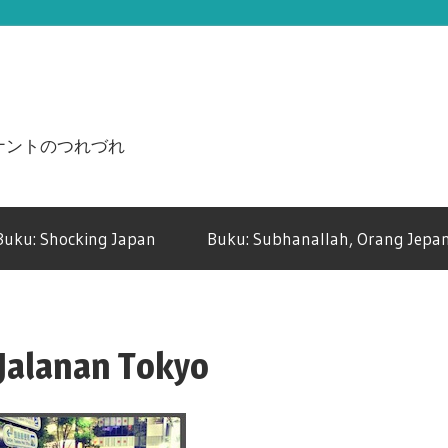
n ジュナントのつれづれ
Buku: Shocking Japan
Buku: Subhanallah, Orang Jepan
Jalanan Tokyo