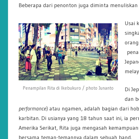
Beberapa dari penonton juga diminta menuliskan k
Usai 
singk
orang
penam
Jepan
melay
Penampilan Rita di Ikebukuro / photo Junanto
Di Je
dan b
performance
) atau ngamen, adalah bagian dari hob
karbitan. Di usianya yang 18 tahun saat ini, ia pe
Amerika Serikat, Rita juga mengasah kemampuan
bersama teman-temannya dalam sebuah band.