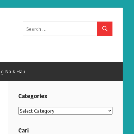
g Naik Haji
Categories
C
a
t
Cari