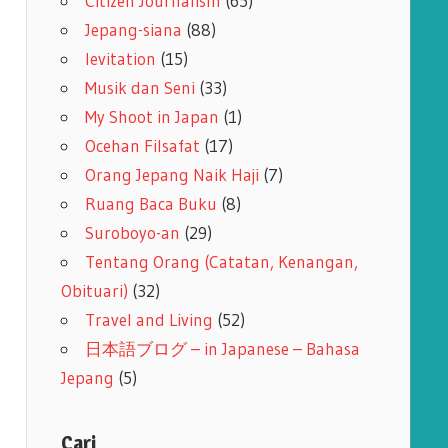
Citizen Journalism
(65)
Jepang-siana
(88)
levitation
(15)
Musik dan Seni
(33)
My Shoot in Japan
(1)
Ocehan Filsafat
(17)
Orang Jepang Naik Haji
(7)
Ruang Baca Buku
(8)
Suroboyo-an
(29)
Tentang Orang (Catatan, Kenangan,
Obituari)
(32)
Travel and Living
(52)
日本語ブログ – in Japanese – Bahasa
Jepang
(5)
Cari