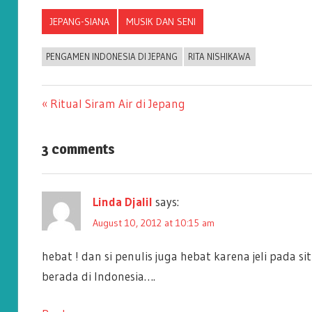
JEPANG-SIANA
MUSIK DAN SENI
PENGAMEN INDONESIA DI JEPANG
RITA NISHIKAWA
Previous
Ritual Siram Air di Jepang
Post
Post:
3 comments
navigation
Linda Djalil
says:
August 10, 2012 at 10:15 am
hebat ! dan si penulis juga hebat karena jeli pada
berada di Indonesia….