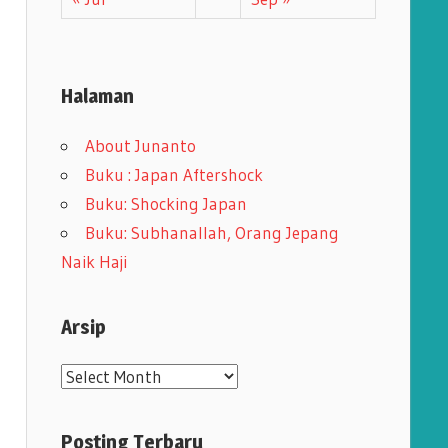
Halaman
About Junanto
Buku : Japan Aftershock
Buku: Shocking Japan
Buku: Subhanallah, Orang Jepang
Naik Haji
Arsip
A
r
s
Posting Terbaru