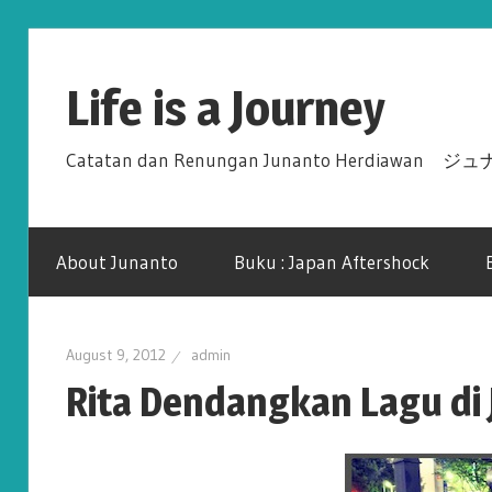
Skip
to
Life is a Journey
content
Catatan dan Renungan Junanto Herdiawa
About Junanto
Buku : Japan Aftershock
August 9, 2012
admin
Rita Dendangkan Lagu di 