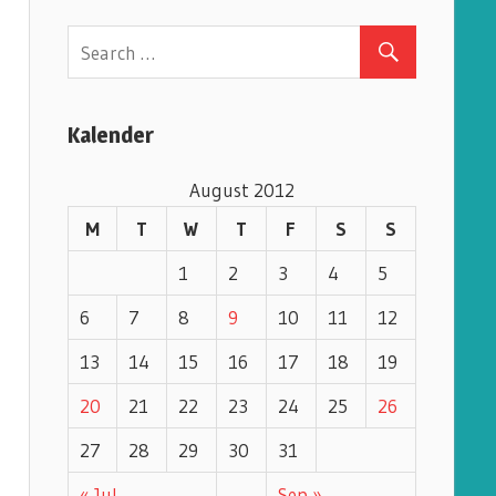
e
g
o
r
Kalender
i
e
August 2012
s
M
T
W
T
F
S
S
1
2
3
4
5
6
7
8
9
10
11
12
13
14
15
16
17
18
19
20
21
22
23
24
25
26
27
28
29
30
31
« Jul
Sep »