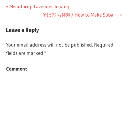
Previous
Menghirup Lavender Jepang
Post
Post:
Next
そば打ち体験/ How to Make Soba
Post:
navigation
Leave a Reply
Your email address will not be published.
Required
fields are marked
*
Comment