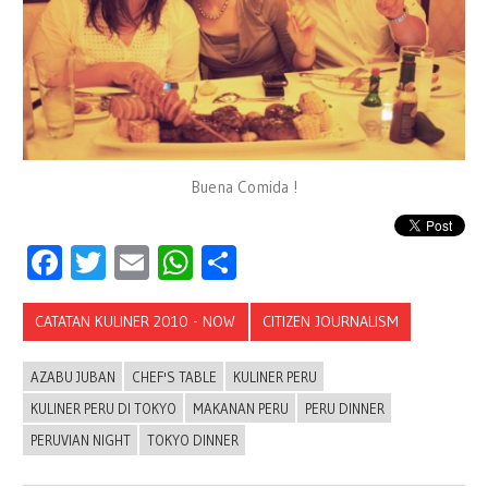
Buena Comida !
Facebook
Twitter
Email
WhatsApp
Share
CATATAN KULINER 2010 - NOW
CITIZEN JOURNALISM
AZABU JUBAN
CHEF'S TABLE
KULINER PERU
KULINER PERU DI TOKYO
MAKANAN PERU
PERU DINNER
PERUVIAN NIGHT
TOKYO DINNER