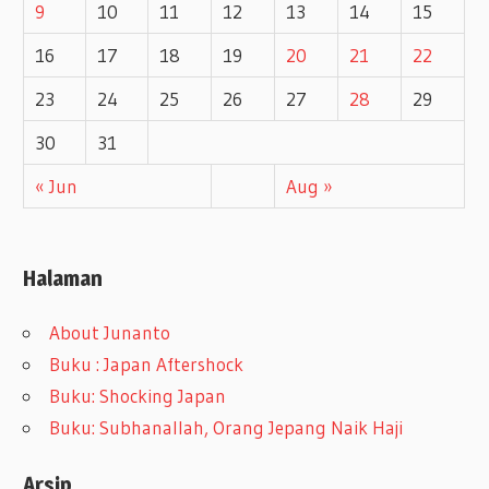
9
10
11
12
13
14
15
16
17
18
19
20
21
22
23
24
25
26
27
28
29
30
31
« Jun
Aug »
Halaman
About Junanto
Buku : Japan Aftershock
Buku: Shocking Japan
Buku: Subhanallah, Orang Jepang Naik Haji
Arsip