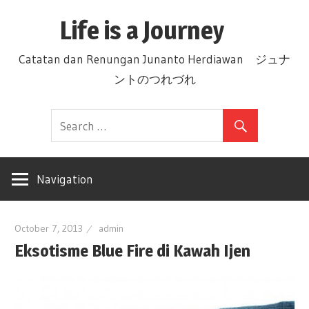
Skip
Life is a Journey
to
content
Catatan dan Renungan Junanto Herdiawan ジュナ
ントのつれづれ
Navigation
October 7, 2013
admin
Eksotisme Blue Fire di Kawah Ijen