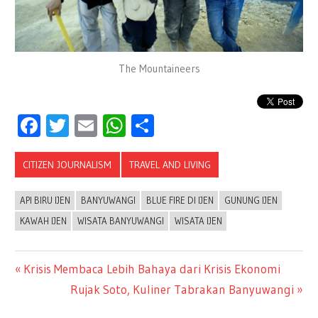
The Mountaineers
Facebook
Twitter
Email
WhatsApp
Share
CITIZEN JOURNALISM
TRAVEL AND LIVING
API BIRU IJEN
BANYUWANGI
BLUE FIRE DI IJEN
GUNUNG IJEN
KAWAH IJEN
WISATA BANYUWANGI
WISATA IJEN
Previous
Krisis Membaca Lebih Bahaya dari Krisis Ekonomi
Post
Post:
Next
Rujak Soto, Kuliner Tabrakan Banyuwangi
Post: