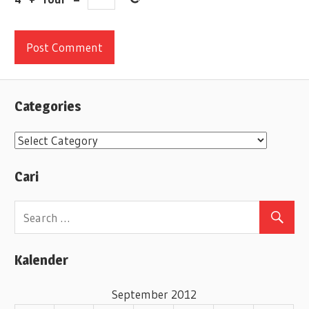
Categories
C
a
Cari
t
e
g
o
Kalender
r
i
September 2012
e