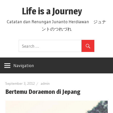
Skip
Life is a Journey
to
content
Catatan dan Renungan Junanto Herdiawan ジュナ
ントのつれづれ
Navigation
September 3, 2012
admin
Bertemu Doraemon di Jepang