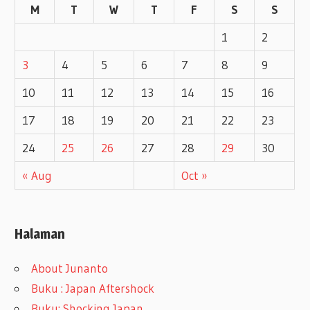
M
T
W
T
F
S
S
s
1
2
3
4
5
6
7
8
9
10
11
12
13
14
15
16
17
18
19
20
21
22
23
24
25
26
27
28
29
30
« Aug
Oct »
Halaman
About Junanto
Buku : Japan Aftershock
Buku: Shocking Japan