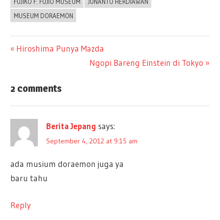
FUJIKO F. FUJIO MUSEUM
JUNANTO HERDIAWAN
MUSEUM DORAEMON
Previous
Hiroshima Punya Mazda
Post
Post:
Next
Ngopi Bareng Einstein di Tokyo
Post:
navigation
2 comments
Berita Jepang
says:
September 4, 2012 at 9:15 am
ada musium doraemon juga ya
baru tahu
Reply