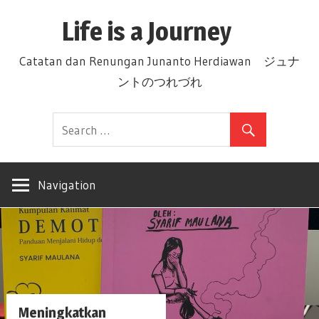
Skip
Life is a Journey
to
content
Catatan dan Renungan Junanto Herdiawan ジュナ
ントのつれづれ
Navigation
Meningkatkan