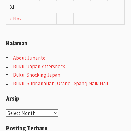
31
« Nov
Halaman
About Junanto
Buku : Japan Aftershock
Buku: Shocking Japan
Buku: Subhanallah, Orang Jepang Naik Haji
Arsip
A
r
Posting Terbaru
s