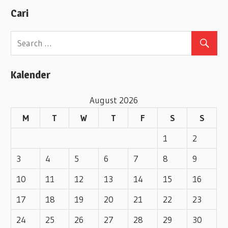
a
Cari
t
e
g
o
Kalender
r
i
August 2026
e
M
T
W
T
F
S
S
s
1
2
3
4
5
6
7
8
9
10
11
12
13
14
15
16
17
18
19
20
21
22
23
24
25
26
27
28
29
30