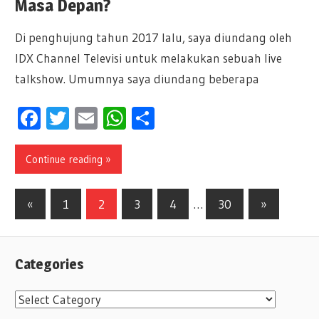
Masa Depan?
Di penghujung tahun 2017 lalu, saya diundang oleh
IDX Channel Televisi untuk melakukan sebuah live
talkshow. Umumnya saya diundang beberapa
Facebook
Twitter
Email
WhatsApp
Share
Continue reading »
«
Previous
1
2
3
4
…
30
Next
»
Posts
Posts
Posts
navigation
Categories
C